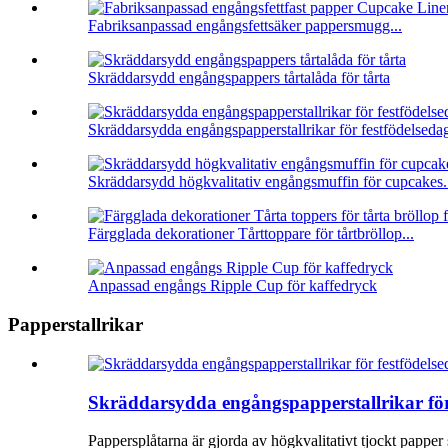
Fabriksanpassad engångsfettsäker pappersmugg...
Skräddarsydd engångspappers tårtalåda för tårta
Skräddarsydda engångspapperstallrikar för festfödelsedag
Skräddarsydd högkvalitativ engångsmuffin för cupcakes.
Färgglada dekorationer Tårttoppare för tårtbröllop...
Anpassad engångs Ripple Cup för kaffedryck
Papperstallrikar
Skräddarsydda engångspapperstallrikar för
Pappersplåtarna är gjorda av högkvalitativt tjockt papper s