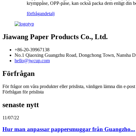
krymppåse, OPP-påse, kan också packa dem enligt din beg
förfrågan
detalj
Jiawang Paper Products Co., Ltd.
+86-20-39967138
No.1 Qiaoxing Guangzhu Road, Dongchong Town, Nansha Dis
hello@jwcup.com
Förfrågan
För frågor om våra produkter eller prislista, vänligen lämna din e-post 
Förfrågan för prislista
senaste nytt
11/07/22
Hur man anpassar pappersmuggar från Guangzho...