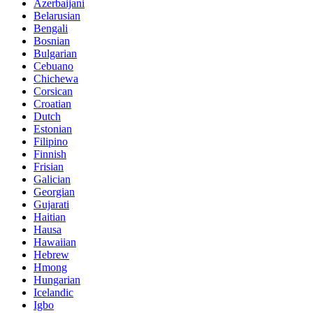
Azerbaijani
Belarusian
Bengali
Bosnian
Bulgarian
Cebuano
Chichewa
Corsican
Croatian
Dutch
Estonian
Filipino
Finnish
Frisian
Galician
Georgian
Gujarati
Haitian
Hausa
Hawaiian
Hebrew
Hmong
Hungarian
Icelandic
Igbo