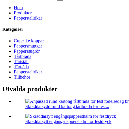
Hem
Produkter
Papperstallrikar
Kategorier
Cupcake koppar
Pappersmuggar
Papperssugrör
Tårtbräda
Tårtställ
Tårtlåda
Papperstallrikar
Tillbehör
Utvalda produkter
Skräddarsydd rund kartong tårtbräda för fest...
Skräddarsytt engångspappershalm för festdryck