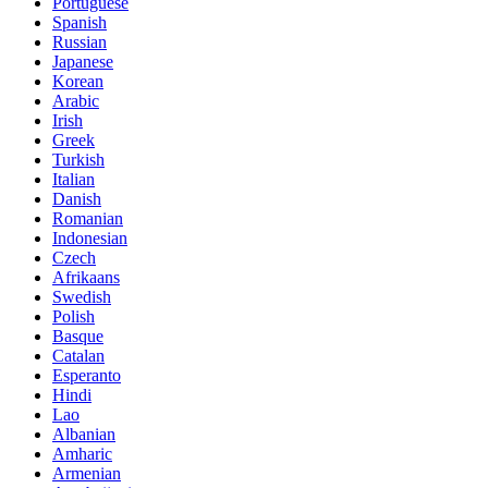
Portuguese
Spanish
Russian
Japanese
Korean
Arabic
Irish
Greek
Turkish
Italian
Danish
Romanian
Indonesian
Czech
Afrikaans
Swedish
Polish
Basque
Catalan
Esperanto
Hindi
Lao
Albanian
Amharic
Armenian