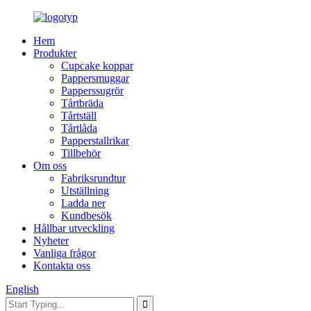
Hem
Produkter
Cupcake koppar
Pappersmuggar
Papperssugrör
Tårtbräda
Tårtställ
Tårtlåda
Papperstallrikar
Tillbehör
Om oss
Fabriksrundtur
Utställning
Ladda ner
Kundbesök
Hållbar utveckling
Nyheter
Vanliga frågor
Kontakta oss
English